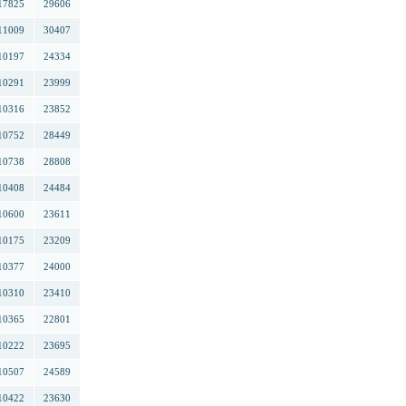
17825
29606
11009
30407
10197
24334
10291
23999
10316
23852
10752
28449
10738
28808
10408
24484
10600
23611
10175
23209
10377
24000
10310
23410
10365
22801
10222
23695
10507
24589
10422
23630