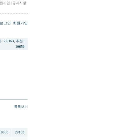
원가입
|
공지사항
로그인
회원가입
회 :
29,163
, 추천 :
10650
목록보기
추천
조회
10650
29163